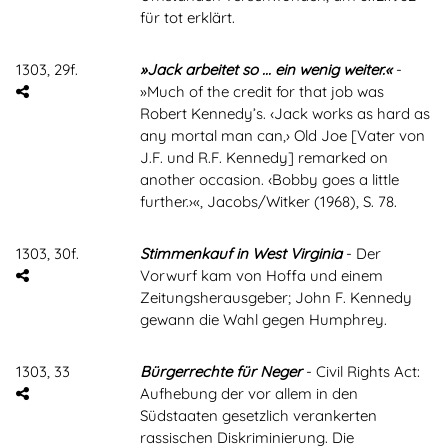
für tot erklärt.
1303, 29f.
»Jack arbeitet so ... ein wenig weiter.«
-
»Much of the credit for that job was
Robert Kennedy’s. ‹Jack works as hard as
any mortal man can,› Old Joe [Vater von
J.F. und R.F. Kennedy] remarked on
another occasion. ‹Bobby goes a little
further.›«, Jacobs/Witker (1968), S. 78.
1303, 30f.
Stimmenkauf in West Virginia
- Der
Vorwurf kam von Hoffa und einem
Zeitungsherausgeber; John F. Kennedy
gewann die Wahl gegen Humphrey.
1303, 33
Bürgerrechte für Neger
- Civil Rights Act:
Aufhebung der vor allem in den
Südstaaten gesetzlich verankerten
rassischen Diskriminierung. Die