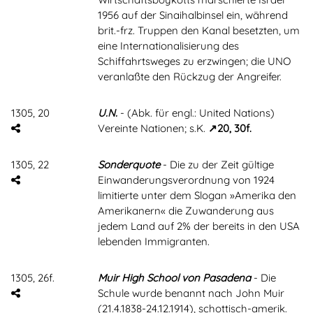
1956 auf der Sinaihalbinsel ein, während
brit.-frz. Truppen den Kanal besetzten, um
eine Internationalisierung des
Schiffahrtsweges zu erzwingen; die UNO
veranlaßte den Rückzug der Angreifer.
1305, 20
U.N.
- (Abk. für engl.: United Nations)
Vereinte Nationen; s.K.
20, 30f.
1305, 22
Sonderquote
- Die zu der Zeit gültige
Einwanderungsverordnung von 1924
limitierte unter dem Slogan »Amerika den
Amerikanern« die Zuwanderung aus
jedem Land auf 2% der bereits in den USA
lebenden Immigranten.
1305, 26f.
Muir High School von Pasadena
- Die
Schule wurde benannt nach John Muir
(21.4.1838-24.12.1914), schottisch-amerik.