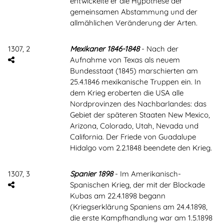
entwickelte er die Hypothese der
gemeinsamen Abstammung und der
allmählichen Veränderung der Arten.
1307, 2
Mexikaner 1846-1848
- Nach der
Aufnahme von Texas als neuem
Bundesstaat (1845) marschierten am
25.4.1846 mexikanische Truppen ein. In
dem Krieg eroberten die USA alle
Nordprovinzen des Nachbarlandes: das
Gebiet der späteren Staaten New Mexico,
Arizona, Colorado, Utah, Nevada und
California. Der Friede von Guadalupe
Hidalgo vom 2.2.1848 beendete den Krieg.
1307, 3
Spanier 1898
- Im Amerikanisch-
Spanischen Krieg, der mit der Blockade
Kubas am 22.4.1898 begann
(Kriegserklärung Spaniens am 24.4.1898,
die erste Kampfhandlung war am 1.5.1898