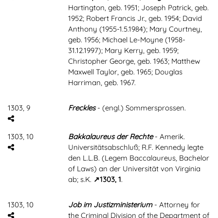
Hartington, geb. 1951; Joseph Patrick, geb.
1952; Robert Francis Jr., geb. 1954; David
Anthony (1955-1.5.1984); Mary Courtney,
geb. 1956; Michael Le-Moyne (1958-
31.12.1997); Mary Kerry, geb. 1959;
Christopher George, geb. 1963; Matthew
Maxwell Taylor, geb. 1965; Douglas
Harriman, geb. 1967.
1303, 9
Freckles
- (engl.) Sommersprossen.
1303, 10
Bakkalaureus der Rechte
- Amerik.
Universitätsabschluß; R.F. Kennedy legte
den L.L.B. (Legem Baccalaureus, Bachelor
of Laws) an der Universität von Virginia
ab; s.K.
1303, 1
.
1303, 10
Job im Justizministerium
- Attorney for
the Criminal Division of the Department of