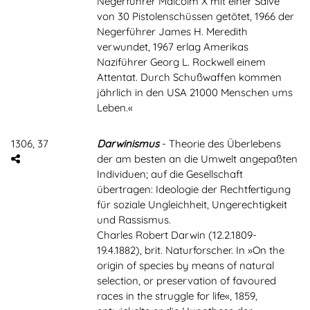
Negerführer Malcolm X mit einer Salve
von 30 Pistolenschüssen getötet, 1966 der
Negerführer James H. Meredith
verwundet, 1967 erlag Amerikas
Naziführer Georg L. Rockwell einem
Attentat. Durch Schußwaffen kommen
jährlich in den USA 21000 Menschen ums
Leben.«
1306, 37
Darwinismus
- Theorie des Überlebens
der am besten an die Umwelt angepaßten
Individuen; auf die Gesellschaft
übertragen: Ideologie der Rechtfertigung
für soziale Ungleichheit, Ungerechtigkeit
und Rassismus.
Charles Robert Darwin (12.2.1809-
19.4.1882), brit. Naturforscher. In »On the
origin of species by means of natural
selection, or preservation of favoured
races in the struggle for life«, 1859,