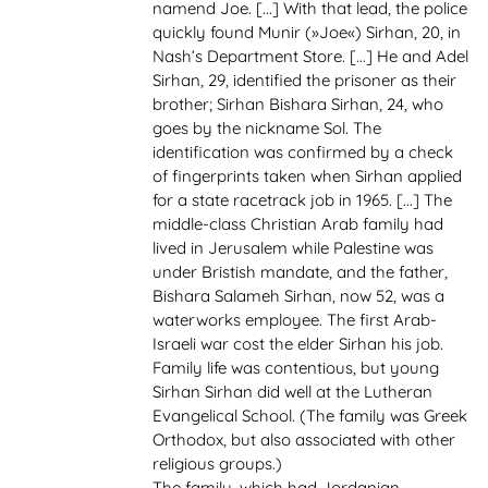
namend Joe. [...] With that lead, the police
quickly found Munir (»Joe«) Sirhan, 20, in
Nash’s Department Store. [...] He and Adel
Sirhan, 29, identified the prisoner as their
brother; Sirhan Bishara Sirhan, 24, who
goes by the nickname Sol. The
identification was confirmed by a check
of fingerprints taken when Sirhan applied
for a state racetrack job in 1965. [...] The
middle-class Christian Arab family had
lived in Jerusalem while Palestine was
under Bristish mandate, and the father,
Bishara Salameh Sirhan, now 52, was a
waterworks employee. The first Arab-
Israeli war cost the elder Sirhan his job.
Family life was contentious, but young
Sirhan Sirhan did well at the Lutheran
Evangelical School. (The family was Greek
Orthodox, but also associated with other
religious groups.)
The family, which had Jordanian