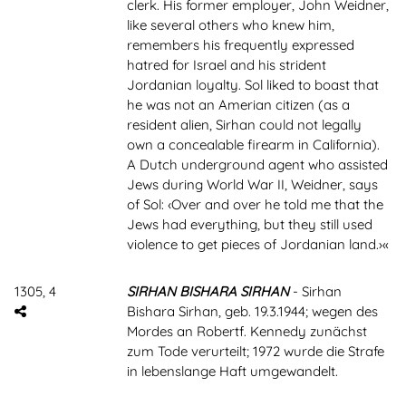
clerk. His former employer, John Weidner,
like several others who knew him,
remembers his frequently expressed
hatred for Israel and his strident
Jordanian loyalty. Sol liked to boast that
he was not an Amerian citizen (as a
resident alien, Sirhan could not legally
own a concealable firearm in California).
A Dutch underground agent who assisted
Jews during World War II, Weidner, says
of Sol: ‹Over and over he told me that the
Jews had everything, but they still used
violence to get pieces of Jordanian land.›«
1305, 4
SIRHAN BISHARA SIRHAN
- Sirhan
Bishara Sirhan, geb. 19.3.1944; wegen des
Mordes an Robertf. Kennedy zunächst
zum Tode verurteilt; 1972 wurde die Strafe
in lebenslange Haft umgewandelt.