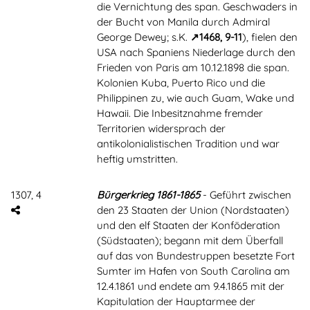
die Vernichtung des span. Geschwaders in
der Bucht von Manila durch Admiral
George Dewey; s.K.
1468, 9-11
), fielen den
USA nach Spaniens Niederlage durch den
Frieden von Paris am 10.12.1898 die span.
Kolonien Kuba, Puerto Rico und die
Philippinen zu, wie auch Guam, Wake und
Hawaii. Die Inbesitznahme fremder
Territorien widersprach der
antikolonialistischen Tradition und war
heftig umstritten.
1307, 4
Bürgerkrieg 1861-1865
- Geführt zwischen
den 23 Staaten der Union (Nordstaaten)
und den elf Staaten der Konföderation
(Südstaaten); begann mit dem Überfall
auf das von Bundestruppen besetzte Fort
Sumter im Hafen von South Carolina am
12.4.1861 und endete am 9.4.1865 mit der
Kapitulation der Hauptarmee der