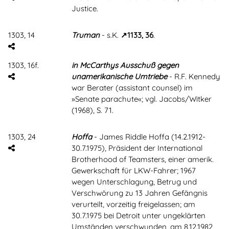
Justice.
1303, 14
Truman
- s.K.
1133, 36
.
1303, 16f.
in McCarthys Ausschuß gegen
unamerikanische Umtriebe
- R.F. Kennedy
war Berater (assistant counsel) im
»Senate parachute«; vgl. Jacobs/Witker
(1968), S. 71.
1303, 24
Hoffa
- James Riddle Hoffa (14.2.1912-
30.7.1975), Präsident der International
Brotherhood of Teamsters, einer amerik.
Gewerkschaft für LKW-Fahrer; 1967
wegen Unterschlagung, Betrug und
Verschwörung zu 13 Jahren Gefängnis
verurteilt, vorzeitig freigelassen; am
30.7.1975 bei Detroit unter ungeklärten
Umständen verschwunden, am 8.12.1982