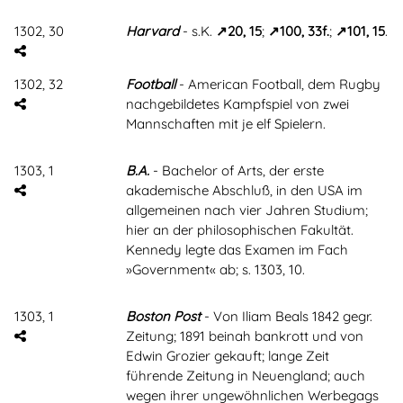
1302, 30
Harvard
- s.K.
20, 15
;
100, 33f.
;
101, 15
.
1302, 32
Football
- American Football, dem Rugby
nachgebildetes Kampfspiel von zwei
Mannschaften mit je elf Spielern.
1303, 1
B.A.
- Bachelor of Arts, der erste
akademische Abschluß, in den USA im
allgemeinen nach vier Jahren Studium;
hier an der philosophischen Fakultät.
Kennedy legte das Examen im Fach
»Government« ab; s. 1303, 10.
1303, 1
Boston Post
- Von Iliam Beals 1842 gegr.
Zeitung; 1891 beinah bankrott und von
Edwin Grozier gekauft; lange Zeit
führende Zeitung in Neuengland; auch
wegen ihrer ungewöhnlichen Werbegags