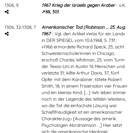
1306, 9
1967 Krieg der Israelis gegen Araber
- s.K.
88, 30f.
1306, 32-1308, 7
Amerikanischer Tod (Robinson ... 25. Aug.
1967
- Vgl. den Artikel »Was für ein Land«
in DER SPIEGEL vom 10.6.1968, S. 73f.:
»1966 ermordete Richard Speck, 25, acht
Schwesternschülerinnen in Chicago;
erschoß Charles Whitman, 25, vom Turm
der Texas-Uni in Austin 16 Menschen und
verletzte 31; killte Arthur Davis, 37, fünf
Opfer mit dem Karabiner, tötete Robert
Smith, 18, in einem Frisiersalon vier Frauen
und ein kleines Kind. [...] ‹Wir leben immer
noch in der Legende des Wilden Westens,
wo die Tat die einfachste Lösung war.
Schießfreudigkeit ist ein amerikanischer
Charakterzug.› [Aussage des amerik.
Psychologen Abrahamson ...] Hier setzt
sich die amerikanische Ideologie