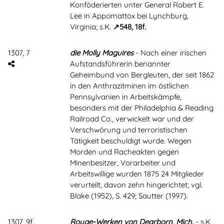
Konföderierten unter General Robert E.
Lee in Appomattox bei Lynchburg,
Virginia; s.K.
548, 18f.
1307, 7
die Molly Maguires
- Nach einer irischen
Aufstandsführerin benannter
Geheimbund von Bergleuten, der seit 1862
in den Anthrazitminen im östlichen
Pennsylvanien in Arbeitskämpfe,
besonders mit der Philadelphia & Reading
Railroad Co., verwickelt war und der
Verschwörung und terroristischen
Tätigkeit beschuldigt wurde. Wegen
Morden und Racheakten gegen
Minenbesitzer, Vorarbeiter und
Arbeitswillige wurden 1875 24 Mitglieder
verurteilt, davon zehn hingerichtet; vgl.
Blake (1952), S. 429; Sautter (1997).
1307, 9f.
Rouge-Werken von Dearborn, Mich.
- s.K.