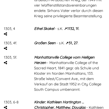
vier Waffenstillstandsvereinbarungen
endete. Sirhans Vater verlor durch diesen
Krieg seine privilegierte Beamtenstellung.
1303, 4
Ethel Skakel
- s.K.
1132, 1f.
1303, 4f.
Großen Seen
- s.K.
51, 27
.
1303, 5f.
Manhattanville College vom Heiligen
Herzen
- Manhattanville College of the
Sacred Heart, 1841 gegr. als Schule und
Kloster im Norden Manhattans, 133.
Straße West/Convent Ave., mit dem
Verkauf an die Stadt 1952 in City College
South Campus umbenannt.
1303, 6-8
Kinder: Kathleen Hartington ...
Christopher, Matthew, Douglas
- Kathleen