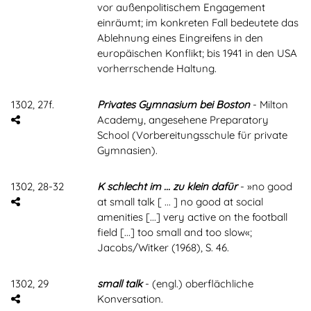
vor außenpolitischem Engagement
einräumt; im konkreten Fall bedeutete das
Ablehnung eines Eingreifens in den
europäischen Konflikt; bis 1941 in den USA
vorherrschende Haltung.
1302, 27f.
Privates Gymnasium bei Boston
- Milton
Academy, angesehene Preparatory
School (Vorbereitungsschule für private
Gymnasien).
1302, 28-32
K schlecht im ... zu klein dafür
- »no good
at small talk [ ... ] no good at social
amenities [...] very active on the football
field [...] too small and too slow«;
Jacobs/Witker (1968), S. 46.
1302, 29
small talk
- (engl.) oberflächliche
Konversation.