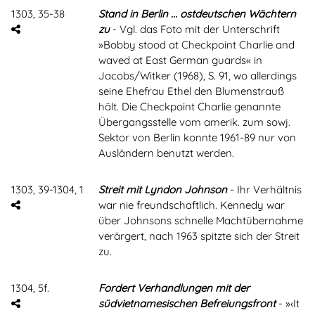
1303, 35-38
Stand in Berlin ... ostdeutschen Wächtern
zu
- Vgl. das Foto mit der Unterschrift
»Bobby stood at Checkpoint Charlie and
waved at East German guards« in
Jacobs/Witker (1968), S. 91, wo allerdings
seine Ehefrau Ethel den Blumenstrauß
hält. Die Checkpoint Charlie genannte
Übergangsstelle vom amerik. zum sowj.
Sektor von Berlin konnte 1961-89 nur von
Ausländern benutzt werden.
1303, 39-1304, 1
Streit mit Lyndon Johnson
- Ihr Verhältnis
war nie freundschaftlich. Kennedy war
über Johnsons schnelle Machtübernahme
verärgert, nach 1963 spitzte sich der Streit
zu.
1304, 5f.
Fordert Verhandlungen mit der
südvietnamesischen Befreiungsfront
- »‹It