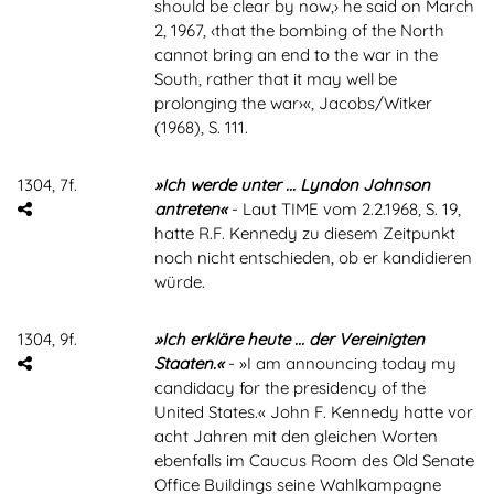
should be clear by now,› he said on March
2, 1967, ‹that the bombing of the North
cannot bring an end to the war in the
South, rather that it may well be
prolonging the war›«, Jacobs/Witker
(1968), S. 111.
1304, 7f.
»Ich werde unter ... Lyndon Johnson
antreten«
- Laut TIME vom 2.2.1968, S. 19,
hatte R.F. Kennedy zu diesem Zeitpunkt
noch nicht entschieden, ob er kandidieren
würde.
1304, 9f.
»Ich erkläre heute ... der Vereinigten
Staaten.«
- »I am announcing today my
candidacy for the presidency of the
United States.« John F. Kennedy hatte vor
acht Jahren mit den gleichen Worten
ebenfalls im Caucus Room des Old Senate
Office Buildings seine Wahlkampagne