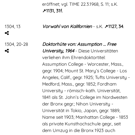
eröffnet; vgl. TIME 22.3.1968, S. 11; s.K.
1131, 31f.
1304, 13
Vorwahl von Kalifornien
- s.K.
1127, 34
.
1304, 20-28
Doktorhüte von: Assumption ... Free
University, 1964
- Diese Universitäten
verliehen ihm Ehrendoktortitel:
Assumption College - Worcester, Mass.,
gegr. 1904; Mount St. Mary’s College - Los
Angeles, Calif., gegr. 1925; Tufts University -
Medford, Mass., gegr. 1852; Fordham
University - römisch-kath. Universität,
1841 als St. John’s College im Nordwesten
der Bronx gegr.; Nihon University -
Universität in Tokio, Japan, gegr. 1889,
Name seit 1903; Manhattan College - 1853
als private Kunsthochschule gegr., seit
dem Umzug in die Bronx 1923 auch