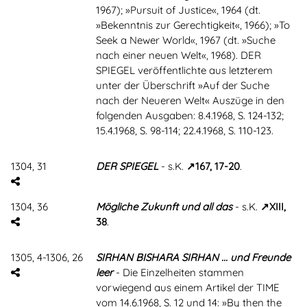
1967); »Pursuit of Justice«, 1964 (dt.
»Bekenntnis zur Gerechtigkeit«, 1966); »To
Seek a Newer World«, 1967 (dt. »Suche
nach einer neuen Welt«, 1968). DER
SPIEGEL veröffentlichte aus letzterem
unter der Überschrift »Auf der Suche
nach der Neueren Welt« Auszüge in den
folgenden Ausgaben: 8.4.1968, S. 124-132;
15.4.1968, S. 98-114; 22.4.1968, S. 110-123.
1304, 31
DER SPIEGEL
- s.K.
167, 17-20
.
1304, 36
Mögliche Zukunft und all das
- s.K.
XIII,
38
.
1305, 4-1306, 26
SIRHAN BISHARA SIRHAN ... und Freunde
leer
- Die Einzelheiten stammen
vorwiegend aus einem Artikel der TIME
vom 14.6.1968, S. 12 und 14: »By then the