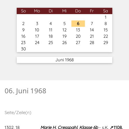
So
Mo
Di
Mi
Do
Fr
Sa
1
2
3
4
5
6
7
8
9
10
11
12
13
14
15
16
17
18
19
20
21
22
23
24
25
26
27
28
29
30
Juni 1968
06. Juni 1968
Seite/Zeile(n)
1302, 18
Marie H. Cresspahl, Klasse 6b
- s.K.
1108,